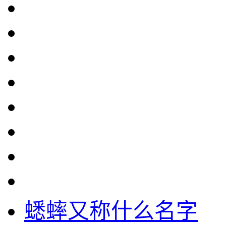
蟋蟀又称什么名字